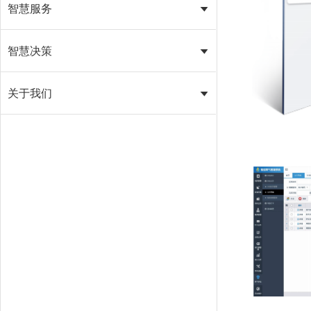
智慧服务

智慧决策

关于我们
